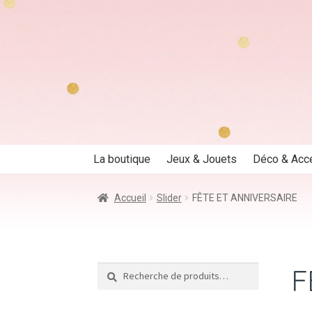
Aller
Aller
à
au
la
contenu
navigation
La boutique
Jeux & Jouets
Déco & Acc
Accueil
Slider
FÊTE ET ANNIVERSAIRE
F
Recherche
Recherche
pour :