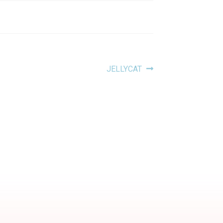
Article
JELLYCAT
suivant :