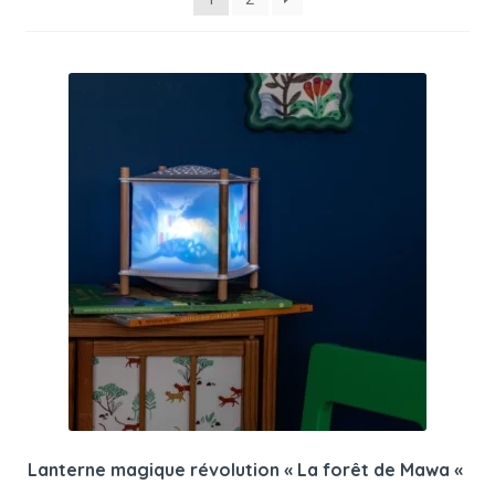
récent
au
plus
ancien
Lanterne magique révolution « La forêt de Mawa «