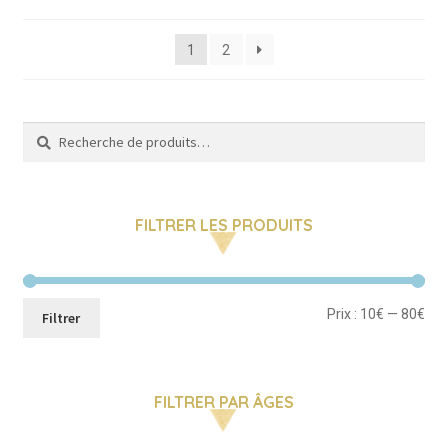
du
plus
1
2
récent
au
plus
ancien
Recherche
Recherche
pour :
FILTRER LES PRODUITS
Pri
Pri
Prix :
10€
—
80€
Filtrer
mi
ma
FILTRER PAR ÂGES