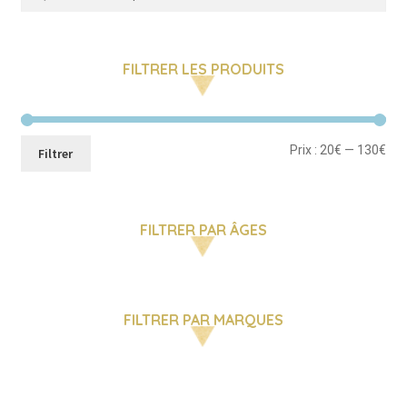
pour :
FILTRER LES PRODUITS
Pri
Pri
Prix :
20€
—
130€
Filtrer
mi
ma
FILTRER PAR ÂGES
FILTRER PAR MARQUES