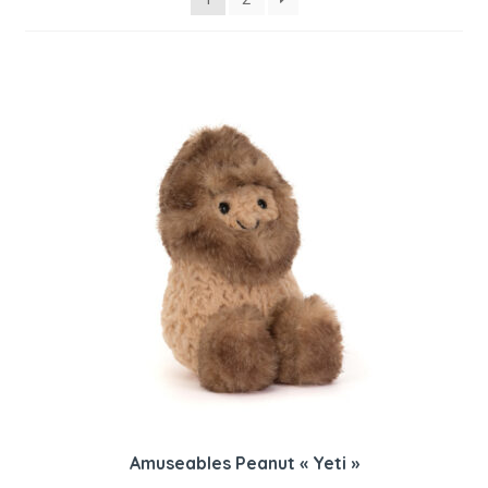
récent
au
plus
ancien
Amuseables Peanut « Yeti »