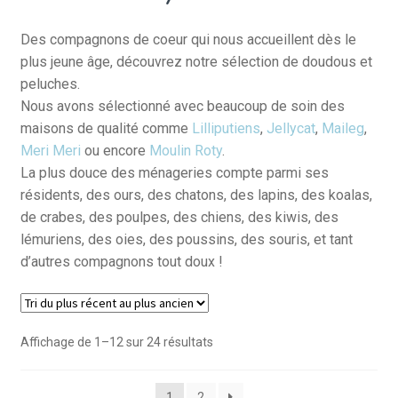
Des compagnons de coeur qui nous accueillent dès le
plus jeune âge, découvrez notre sélection de doudous et
peluches.
Nous avons sélectionné avec beaucoup de soin des
maisons de qualité comme
Lilliputiens
,
Jellycat
,
Maileg
,
Meri Meri
ou encore
Moulin Roty
.
La plus douce des ménageries compte parmi ses
résidents, des ours, des chatons, des lapins, des koalas,
de crabes, des poulpes, des chiens, des kiwis, des
lémuriens, des oies, des poussins, des souris, et tant
d’autres compagnons tout doux !
Trié
Affichage de 1–12 sur 24 résultats
du
plus
1
2