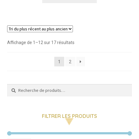
Trié
Affichage de 1–12 sur 17 résultats
du
plus
1
2
récent
au
plus
ancien
Recherche
Recherche
pour :
FILTRER LES PRODUITS