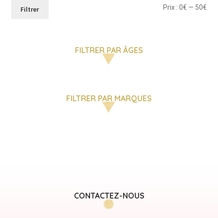
Pri
Pri
Prix :
0€
—
50€
Filtrer
mi
ma
FILTRER PAR ÂGES
FILTRER PAR MARQUES
CONTACTEZ-NOUS