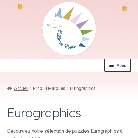
Aller
Aller
à
au
la
contenu
navigation
Menu
La boutique
Accueil
Produit Marques
Eurographics
Jeux & Jouets
Déco & Accessoires
Eurographics
Coin des mamans
Kdo à – de 10€
Découvrez notre sélection de puzzles Eurographics à