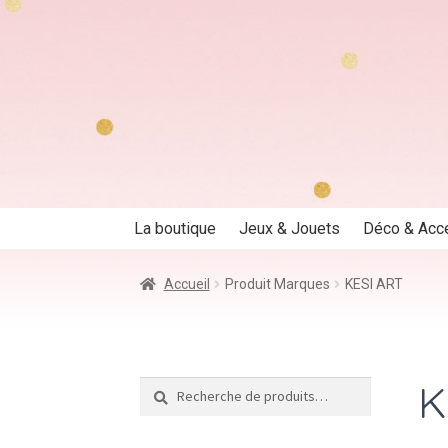
Aller
Aller
à
au
la
contenu
navigation
La boutique
Jeux & Jouets
Déco & Acc
Accueil
Produit Marques
KESI ART
K
Recherche
Recherche
pour :