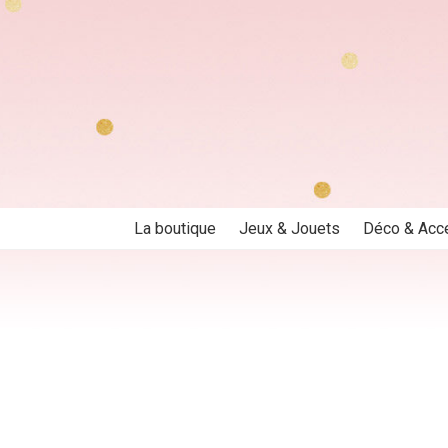
Aller
Aller
à
au
la
contenu
navigation
La boutique
Jeux & Jouets
Déco & Acc