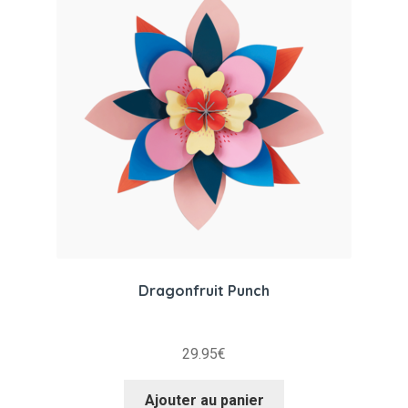
plus
ancien
Dragonfruit Punch
29.95
€
Ajouter au panier