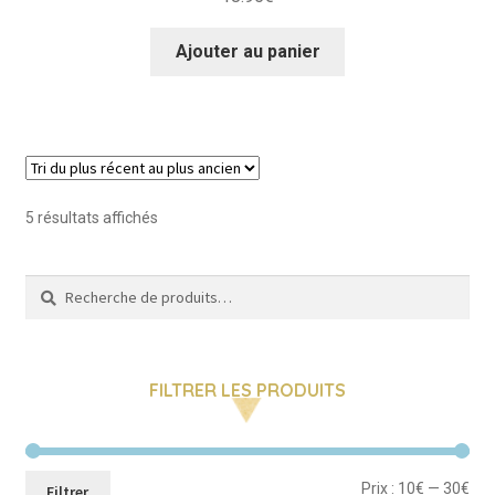
Ajouter au panier
Trié
5 résultats affichés
du
plus
Recherche
Recherche
récent
pour :
au
plus
ancien
FILTRER LES PRODUITS
Pri
Pri
Prix :
10€
—
30€
Filtrer