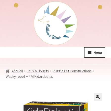
Aller
Aller
à
au
la
contenu
navigation
Menu
La boutique
Accueil
Jeux & Jouets
Puzzles et Constructions
Jeux & Jouets
Wacky robot – 4M Kidzrobotix,
Déco & Accessoires
Coin des mamans
Kdo à – de 10€