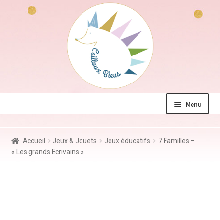
Aller
Aller
à
au
la
contenu
navigation
Menu
La boutique
Accueil
Jeux & Jouets
Jeux éducatifs
7 Familles –
Jeux & Jouets
« Les grands Ecrivains »
Déco & Accessoires
Coin des mamans
Kdo à – de 10€