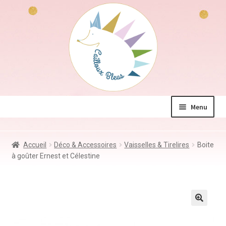
Aller
Aller
à
au
la
contenu
navigation
Menu
La boutique
Accueil
Déco & Accessoires
Vaisselles & Tirelires
Boite
Jeux & Jouets
à goûter Ernest et Célestine
Déco & Accessoires
Coin des mamans
Kdo à – de 10€