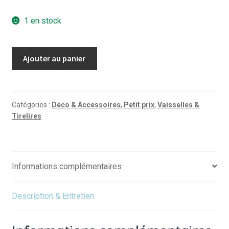
1 en stock
quantité
Ajouter au panier
de
Boite
à
goûter
Catégories :
Déco & Accessoires
,
Petit prix
,
Vaisselles &
Tirelires
Ernest
et
Célestine
Informations complémentaires
Description & Entretien