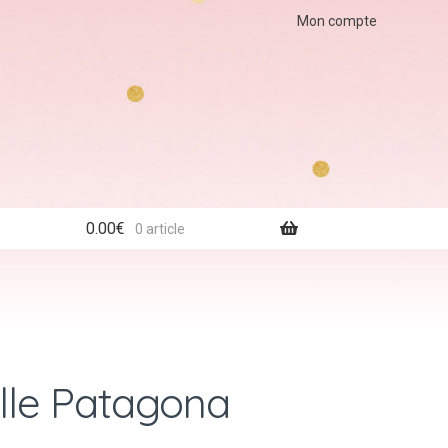
Mon compte
0.00
€
0 article
ille Patagona