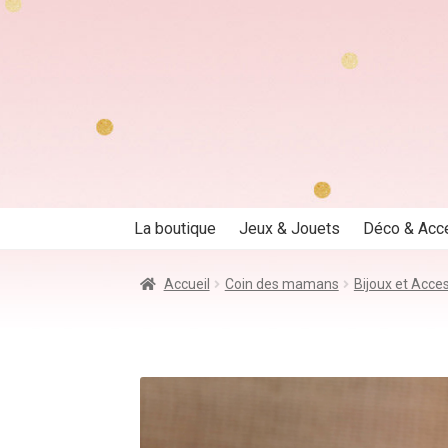
Aller
Aller
à
au
la
contenu
navigation
La boutique
Jeux & Jouets
Déco & Acc
Accueil
Coin des mamans
Bijoux et Acce