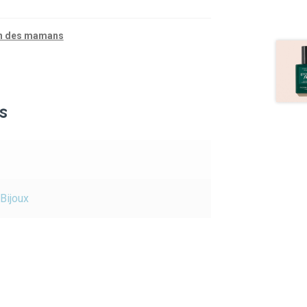
n des mamans
s
Bijoux