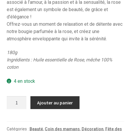
associé à l’amour, à la passion et à la sensualité, la rose
est également un symbole de beauté, de grâce et
d’élégance !
Offrez-vous un moment de relaxation et de détente avec
notre bougie parfumée à la rose, et créez une
atmosphère enveloppante qui invite à la sérénité.
180g
Ingrédients : Huile essentielle de Rose, mêche 100%
coton
4 en stock
quantité
Ajouter au panier
de
Bougie
parfumée
-
Catégories :
Beauté
,
Coin des mamans
,
Décoration
,
Fête des