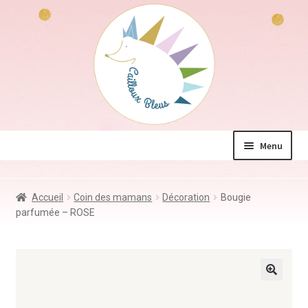
Aller
Aller
à
au
la
contenu
navigation
Menu
La boutique
Accueil
Coin des mamans
Décoration
Bougie
Jeux & Jouets
parfumée – ROSE
Déco & Accessoires
Coin des mamans
Kdo à – de 10€