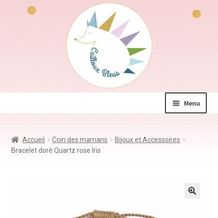
Aller
Aller
à
au
la
contenu
navigation
Menu
La boutique
Accueil
Coin des mamans
Bijoux et Accessoires
Jeux & Jouets
Bracelet doré Quartz rose Iris
Déco & Accessoires
Coin des mamans
Kdo à – de 10€