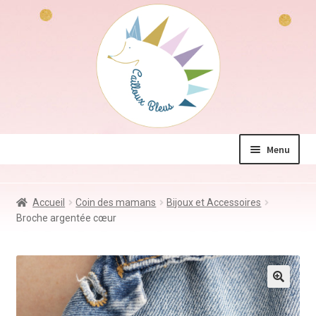
Aller
Aller
à
au
la
contenu
navigation
Menu
La boutique
Accueil
Coin des mamans
Bijoux et Accessoires
Jeux & Jouets
Broche argentée cœur
Déco & Accessoires
Coin des mamans
Kdo à – de 10€