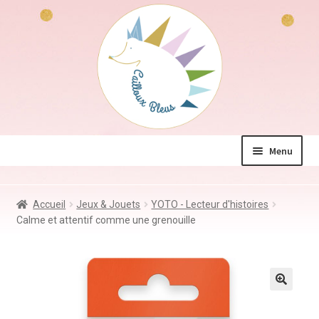
Aller
Aller
à
au
la
contenu
navigation
Menu
La boutique
Accueil
Jeux & Jouets
YOTO - Lecteur d'histoires
Jeux & Jouets
Calme et attentif comme une grenouille
Déco & Accessoires
Coin des mamans
Kdo à – de 10€