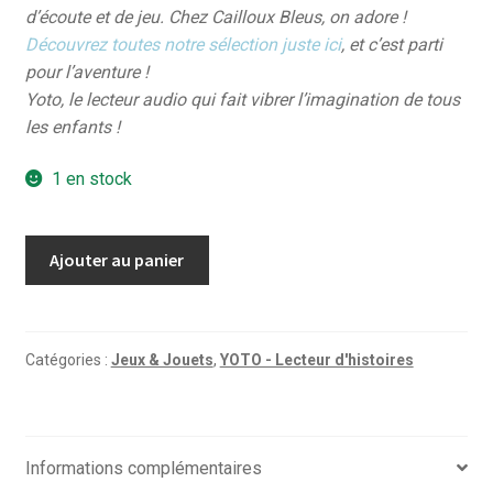
d’écoute et de jeu. Chez Cailloux Bleus, on adore !
Découvrez toutes notre sélection juste ici
, et c’est parti
pour l’aventure !
Yoto, le lecteur audio qui fait vibrer l’imagination de tous
les enfants !
1 en stock
quantité
Ajouter au panier
de
Calme
et
attentif
Catégories :
Jeux & Jouets
,
YOTO - Lecteur d'histoires
comme
une
grenouille
Informations complémentaires