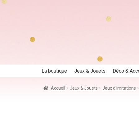
Aller
Aller
à
au
la
contenu
navigation
La boutique
Jeux & Jouets
Déco & Acc
Accueil
Jeux & Jouets
Jeux d'imitations