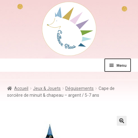
Aller
Aller
à
au
la
contenu
navigation
Menu
La boutique
Accueil
Jeux & Jouets
Déguisements
Cape de
Jeux & Jouets
sorcière de minuit & chapeau – argent / 5-7 ans
Déco & Accessoires
Coin des mamans
Kdo à – de 10€