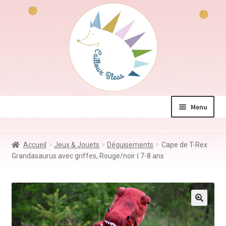
Aller
Aller
à
au
la
contenu
navigation
Menu
La boutique
Accueil
Jeux & Jouets
Déguisements
Cape de T-Rex
Jeux & Jouets
Grandasaurus avec griffes, Rouge/noir Ⅰ 7-8 ans
Déco & Accessoires
Coin des mamans
Kdo à – de 10€