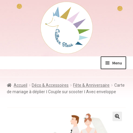
Aller
Aller
à
au
la
contenu
navigation
Menu
La boutique
Accueil
Déco & Accessoires
Fête & Anniversaire
Carte
Jeux & Jouets
de mariage à déplier Ⅰ Couple sur scooter Ⅰ Avec enveloppe
Déco & Accessoires
Coin des mamans
Kdo à – de 10€