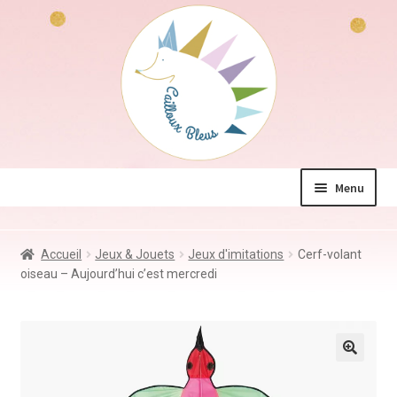
Aller
Aller
à
au
la
contenu
navigation
Menu
La boutique
Accueil
Jeux & Jouets
Jeux d'imitations
Cerf-volant
Jeux & Jouets
oiseau – Aujourd’hui c’est mercredi
Déco & Accessoires
Coin des mamans
Kdo à – de 10€