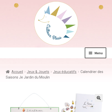
Aller
Aller
à
au
la
contenu
navigation
Menu
La boutique
Accueil
Jeux & Jouets
Jeux éducatifs
Calendrier des
Jeux & Jouets
Saisons Je Jardin du Moulin
Déco & Accessoires
Coin des mamans
Kdo à – de 10€