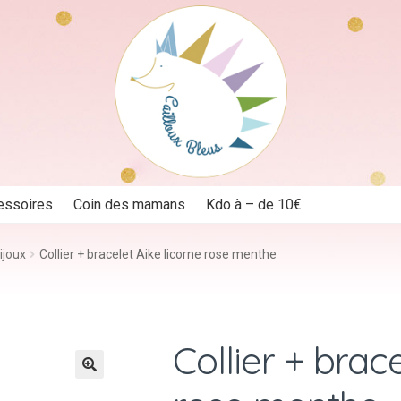
essoires
Coin des mamans
Kdo à – de 10€
ijoux
Collier + bracelet Aike licorne rose menthe
Collier + brac