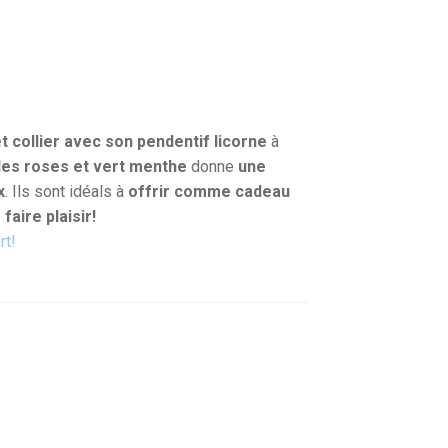
et collier avec son pendentif licorne
à
rles roses et vert menthe
donne
une
x
. Ils sont idéals à
offrir comme cadeau
 faire plaisir!
rt!