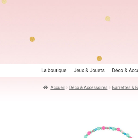
Aller
Aller
à
au
la
contenu
navigation
La boutique
Jeux & Jouets
Déco & Acc
Accueil
Déco & Accessoires
Barrettes & B