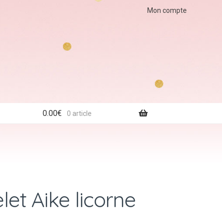
Mon compte
0.00
€
0 article
elet Aike licorne