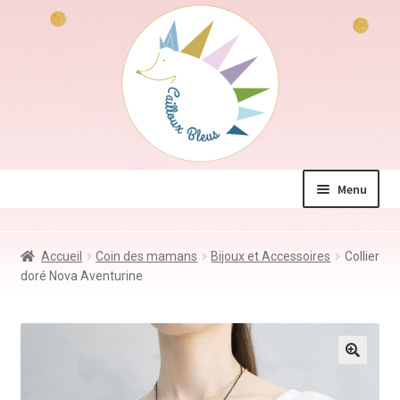
Aller
Aller
à
au
la
contenu
navigation
Menu
La boutique
Accueil
Coin des mamans
Bijoux et Accessoires
Collier
Jeux & Jouets
doré Nova Aventurine
Déco & Accessoires
Coin des mamans
Kdo à – de 10€