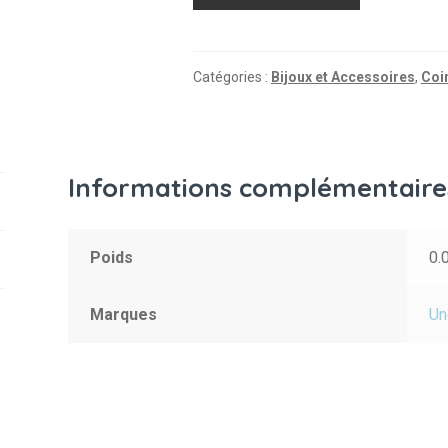
de
Collier
Rica
-
Catégories :
Bijoux et Accessoires
,
Coi
Fluorite
Informations complémentaire
Poids
0.
Marques
Un