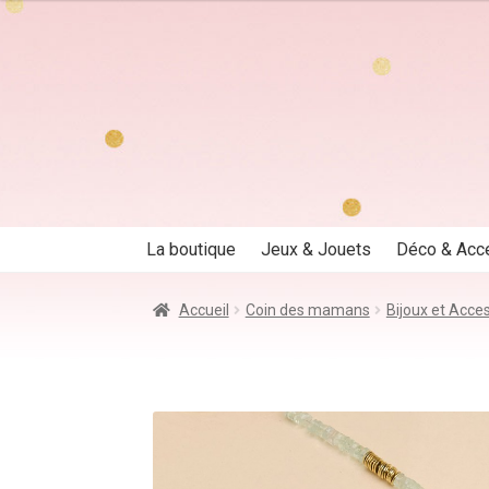
Aller
Aller
à
au
la
contenu
navigation
La boutique
Jeux & Jouets
Déco & Acc
Accueil
Coin des mamans
Bijoux et Acce