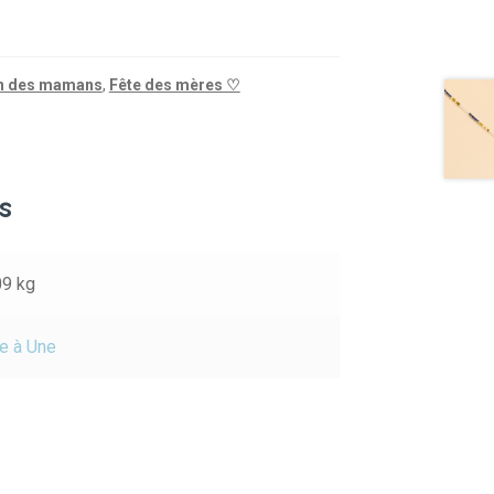
n des mamans
,
Fête des mères ♡
s
09 kg
e à Une