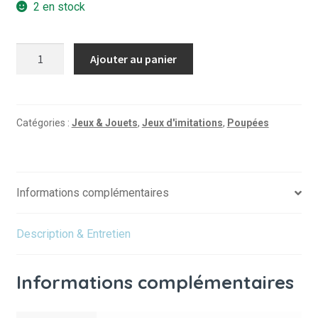
2 en stock
quantité
Ajouter au panier
de
Cosy
poupée
-
Catégories :
Jeux & Jouets
,
Jeux d'imitations
,
Poupées
Cœur
Multicolores
Informations complémentaires
Description & Entretien
Informations complémentaires