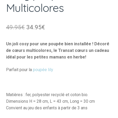
Multicolores
Le
Le
49.95
€
34.95
€
prix
prix
Un joli cosy pour une poupée bien installée ! Décoré
initial
actuel
de cœurs multicolores, le Transat cœurs un cadeau
était :
est :
idéal pour les petites mamans en herbe!
49.95€.
34.95€.
Parfait pour la
poupée lily
Matières : fer, polyester recyclé et coton bio.
Dimensions H = 28 cm, L = 43 cm, Long = 30 cm
Convient au jeu des enfants à partir de 3 ans