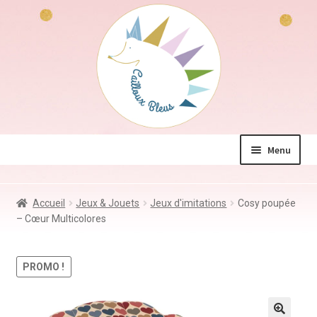
Aller
Aller
à
au
la
contenu
navigation
Menu
La boutique
Accueil
Jeux & Jouets
Jeux d'imitations
Cosy poupée
Jeux & Jouets
– Cœur Multicolores
Déco & Accessoires
Coin des mamans
PROMO !
Kdo à – de 10€