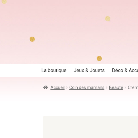
Aller
Aller
à
au
la
contenu
navigation
La boutique
Jeux & Jouets
Déco & Acc
Accueil
Coin des mamans
Beauté
Crèm