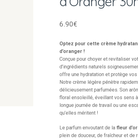
d’Oranger 30
6.90
€
Optez pour cette crème hydratante
d’oranger !
Conçue pour choyer et revitaliser vot
d’ingrédients naturels soigneusemen
offre une hydratation et protège vo
Notre crème légère pénètre rapideme
délicieusement parfumées. Son arôme
floral ensoleillé, éveillant vos sens
longue journée de travail ou une esca
qu’elles méritent !
Le parfum envoutant de la
fleur d’o
plein de douceur, de fraîcheur et de