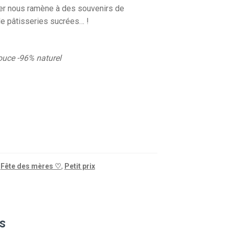
nger nous ramène à des souvenirs de
 pâtisseries sucrées… !
douce -96% naturel
,
Fête des mères ♡
,
Petit prix
s