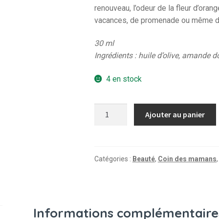
renouveau, l’odeur de la fleur d’ora
vacances, de promenade ou même de
30 ml
Ingrédients : huile d’olive, amande 
4 en stock
quantité
Ajouter au panier
de
Crème
mains
-
Catégories :
Beauté
,
Coin des mamans
Fleurs
d'Oranger
30ml
Informations complémentaire