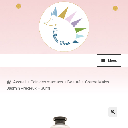
Aller
Aller
à
au
la
contenu
navigation
Menu
La boutique
Accueil
Coin des mamans
Beauté
Crème Mains –
Jeux & Jouets
Jasmin Précieux – 30ml
Déco & Accessoires
Coin des mamans
Kdo à – de 10€