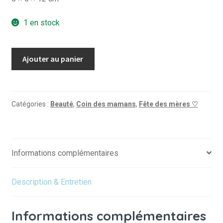
1 en stock
quantité
Ajouter au panier
de
Crème
Mains
-
Catégories :
Beauté
,
Coin des mamans
,
Fête des mères ♡
Jasmin
Précieux
-
Informations complémentaires
30ml
Description & Entretien
Informations complémentaires