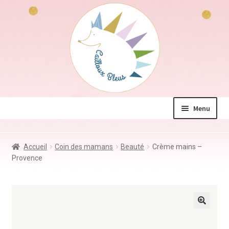
Aller
Aller
à
au
la
contenu
navigation
Menu
La boutique
Accueil
Coin des mamans
Beauté
Crème mains –
Jeux & Jouets
Provence
Déco & Accessoires
Coin des mamans
Kdo à – de 10€