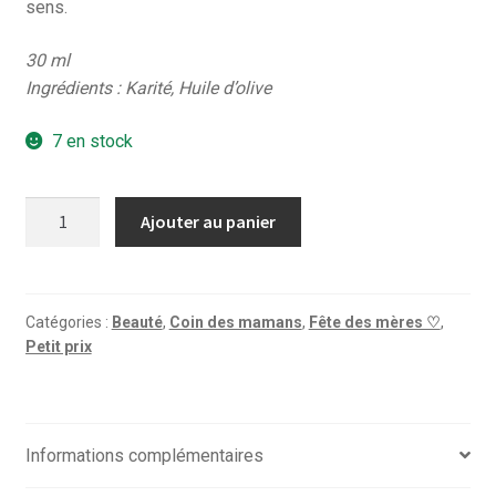
sens.
30 ml
Ingrédients : Karité, Huile d’olive
7 en stock
quantité
Ajouter au panier
de
Crème
mains
-
Catégories :
Beauté
,
Coin des mamans
,
Fête des mères ♡
,
Petit prix
Provence
Informations complémentaires