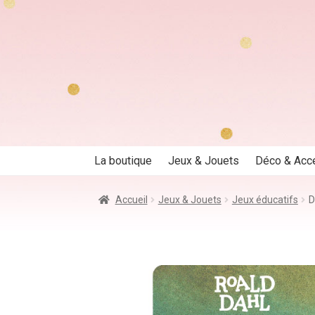
Aller
Aller
à
au
la
contenu
navigation
La boutique
Jeux & Jouets
Déco & Acc
Accueil
Jeux & Jouets
Jeux éducatifs
D