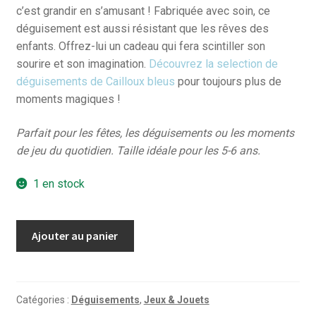
c’est grandir en s’amusant ! Fabriquée avec soin, ce
déguisement est aussi résistant que les rêves des
enfants. Offrez-lui un cadeau qui fera scintiller son
sourire et son imagination.
Découvrez la selection de
déguisements de Cailloux bleus
pour toujours plus de
moments magiques !
Parfait pour les fêtes, les déguisements ou les moments
de jeu du quotidien. Taille idéale pour les 5-6 ans.
1 en stock
quantité
Ajouter au panier
de
Déguisement
Cow-
boy
Catégories :
Déguisements
,
Jeux & Jouets