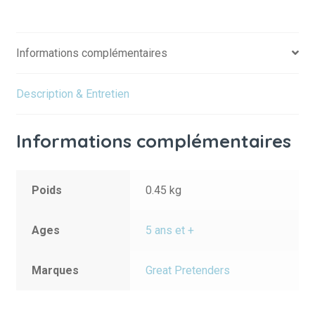
Ⅰ
5-
6
Informations complémentaires
ans
Description & Entretien
Informations complémentaires
Poids
0.45 kg
Ages
5 ans et +
Marques
Great Pretenders