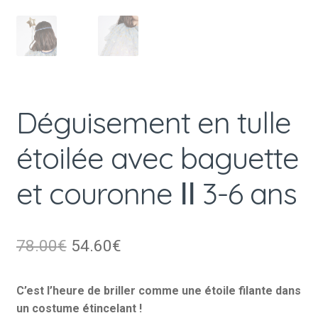
Déguisement en tulle
étoilée avec baguette
et couronne ⅠⅠ 3-6 ans
Le
Le
78.00
€
54.60
€
prix
prix
C’est l’heure de briller comme une étoile filante dans
initial
actuel
un costume étincelant !