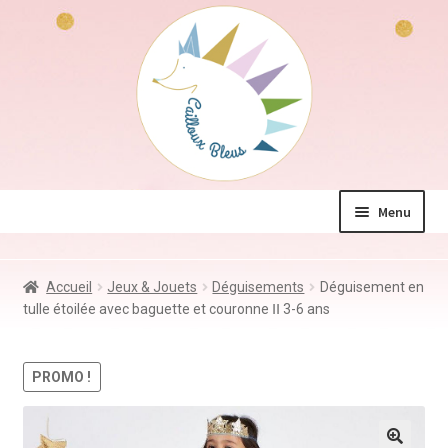
Aller
Aller
à
au
la
contenu
navigation
Menu
La boutique
Accueil
Jeux & Jouets
Déguisements
Déguisement en
Jeux & Jouets
tulle étoilée avec baguette et couronne ⅠⅠ 3-6 ans
Déco & Accessoires
Coin des mamans
PROMO !
Kdo à – de 10€