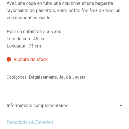
était :
est :
Avec une cape en tulle, une couronne et une baguette
rayonnante de paillettes, votre petite fée fera de Noël un
78.00€.
54.60€.
vrai moment enchanté…
Pour un enfant de 3 à 6 ans.
Tour de cou : 45 cm
Longueur : 71 cm
Rupture de stock
Catégories :
Déguisements
,
Jeux & Jouets
Informations complémentaires
Description & Entretien