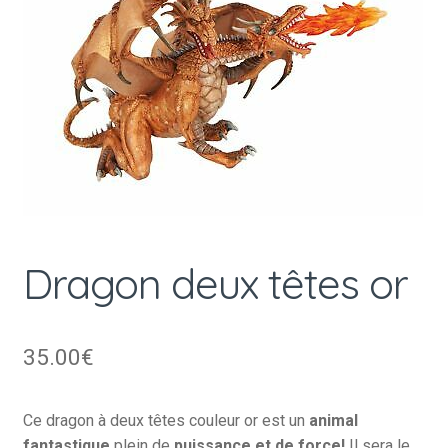
Dragon deux têtes or
35.00
€
Ce dragon à deux têtes couleur or est un
animal
fantastique
plein de
puissance et de force!
Il sera le