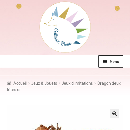
Aller
Aller
à
au
la
contenu
navigation
Menu
La boutique
Accueil
Jeux & Jouets
Jeux d'imitations
Dragon deux
Jeux & Jouets
têtes or
Déco & Accessoires
Coin des mamans
Kdo à – de 10€