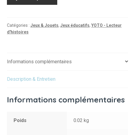
de
Drôles
de
petites
Catégories :
Jeux & Jouets
,
Jeux éducatifs
,
YOTO - Lecteur
d'histoires
bêtes
:
Patouch
la
Informations complémentaires
mouche
et
autres
Description & Entretien
histoires
Informations complémentaires
Poids
0.02 kg