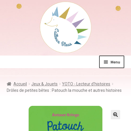
Aller
Aller
à
au
la
contenu
navigation
Menu
La boutique
Accueil
Jeux & Jouets
YOTO - Lecteur d'histoires
Jeux & Jouets
Drôles de petites bêtes : Patouch la mouche et autres histoires
Déco & Accessoires
Coin des mamans
Kdo à – de 10€