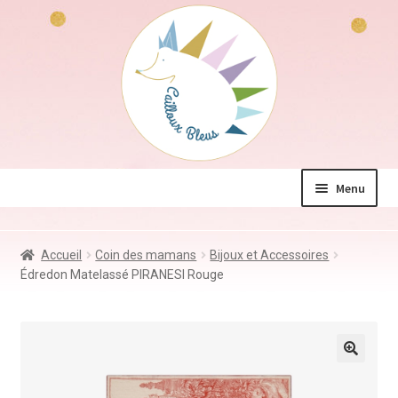
Aller
Aller
à
au
la
contenu
navigation
Menu
La boutique
Accueil
Coin des mamans
Bijoux et Accessoires
Jeux & Jouets
Édredon Matelassé PIRANESI Rouge
Déco & Accessoires
Coin des mamans
Kdo à – de 10€