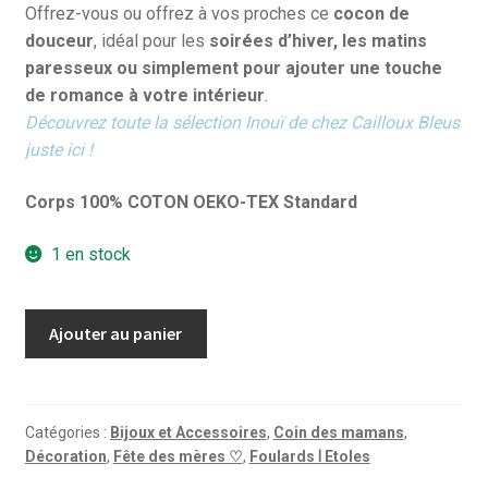
Offrez-vous ou offrez à vos proches ce
cocon de
douceur
, idéal pour les
soirées d’hiver, les matins
paresseux ou simplement pour ajouter une touche
de romance à votre intérieur
.
Découvrez toute la sélection Inouï de chez Cailloux Bleus
juste ici !
Corps 100% COTON OEKO-TEX Standard
1 en stock
quantité
Ajouter au panier
de
Édredon
Matelassé
PIRANESI
Catégories :
Bijoux et Accessoires
,
Coin des mamans
,
Décoration
,
Fête des mères ♡
,
Foulards Ⅰ Etoles
Rouge