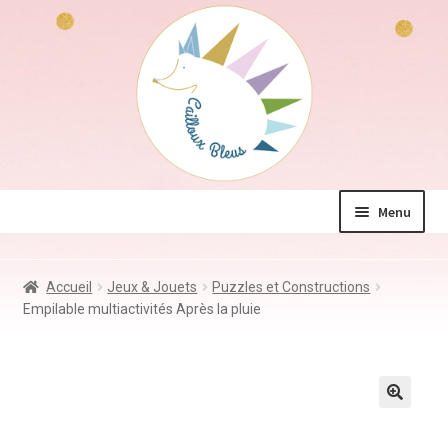
Aller
Aller
à
au
la
contenu
navigation
Menu
La boutique
Accueil
Jeux & Jouets
Puzzles et Constructions
Jeux & Jouets
Empilable multiactivités Après la pluie
Déco & Accessoires
Coin des mamans
Kdo à – de 10€