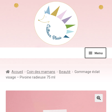
Aller
Aller
à
au
la
contenu
navigation
Menu
La boutique
Accueil
Coin des mamans
Beauté
Gommage éclat
Jeux & Jouets
visage – Pivoine radieuse 75 ml
Déco & Accessoires
Coin des mamans
Kdo à – de 10€