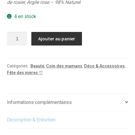
de rosier, Argile rose – 98% Naturel
4 en stock
quantité
Ajouter au panier
de
Gommage
éclat
visage
Catégories :
Beauté
,
Coin des mamans
,
Déco & Accessoires
,
Fête des mères ♡
-
Pivoine
radieuse
75
Informations complémentaires
ml
Description & Entretien