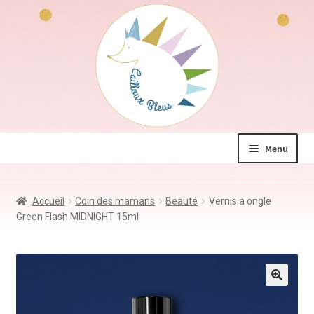
Aller
Aller
à
au
la
contenu
navigation
Menu
La boutique
Accueil
Coin des mamans
Beauté
Vernis a ongle
Jeux & Jouets
Green Flash MIDNIGHT 15ml
Déco & Accessoires
Coin des mamans
Kdo à – de 10€