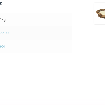
s
7 kg
ans et +
eco