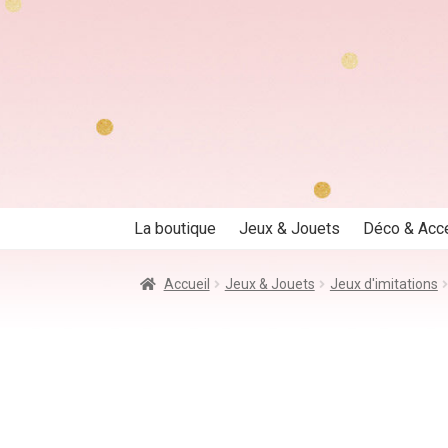
Aller
Aller
à
au
la
contenu
navigation
La boutique
Jeux & Jouets
Déco & Acc
Accueil
Jeux & Jouets
Jeux d'imitations