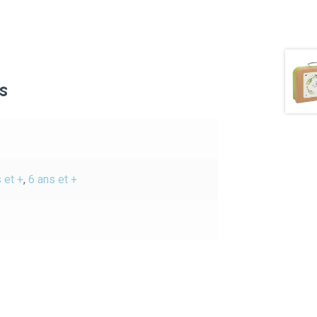
s
 et +
,
6 ans et +