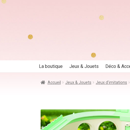
Aller
Aller
à
au
la
contenu
navigation
La boutique
Jeux & Jouets
Déco & Acc
Accueil
Jeux & Jouets
Jeux d'imitations