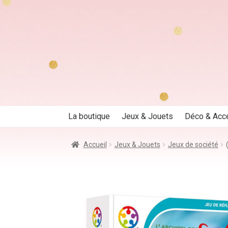
Aller
Aller
à
au
la
contenu
navigation
La boutique
Jeux & Jouets
Déco & Acc
Accueil
Jeux & Jouets
Jeux de société