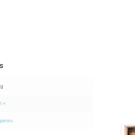
s
kg
t +
 games