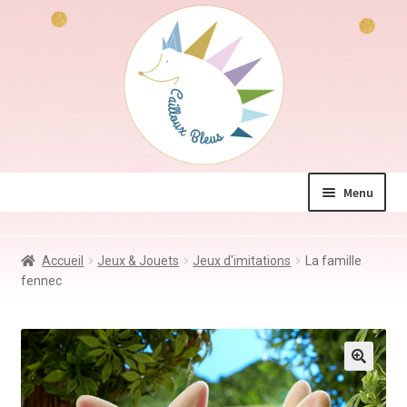
Aller
Aller
à
au
la
contenu
navigation
Menu
La boutique
Accueil
Jeux & Jouets
Jeux d'imitations
La famille
Jeux & Jouets
fennec
Déco & Accessoires
Coin des mamans
Kdo à – de 10€