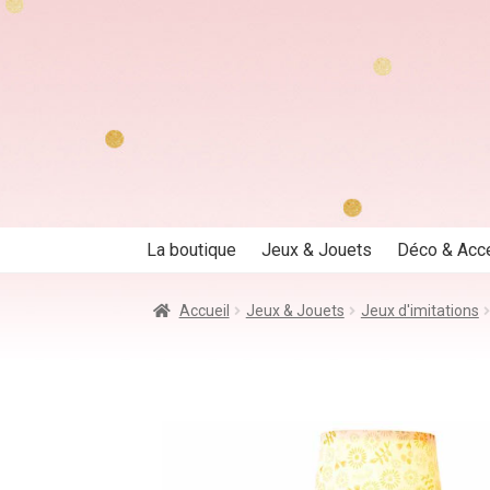
Aller
Aller
à
au
la
contenu
navigation
La boutique
Jeux & Jouets
Déco & Acc
Accueil
Jeux & Jouets
Jeux d'imitations