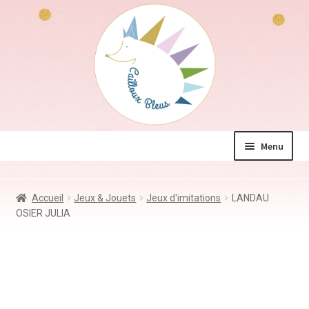
Aller
Aller
à
au
la
contenu
navigation
Menu
La boutique
Accueil
Jeux & Jouets
Jeux d'imitations
LANDAU
Jeux & Jouets
OSIER JULIA
Déco & Accessoires
Coin des mamans
Kdo à – de 10€