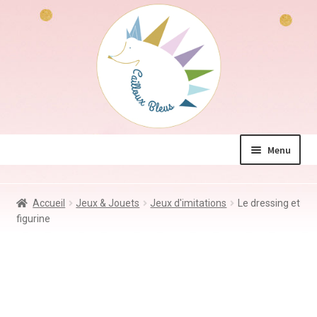
Aller
Aller
à
au
la
contenu
navigation
Menu
La boutique
Accueil
Jeux & Jouets
Jeux d'imitations
Le dressing et
Jeux & Jouets
figurine
Déco & Accessoires
Coin des mamans
Kdo à – de 10€