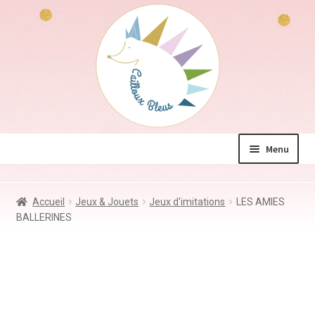
Aller
Aller
à
au
la
contenu
navigation
Menu
La boutique
Accueil
Jeux & Jouets
Jeux d'imitations
LES AMIES
Jeux & Jouets
BALLERINES
Déco & Accessoires
Coin des mamans
Kdo à – de 10€