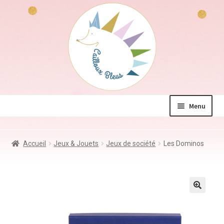
Aller
Aller
à
au
la
contenu
navigation
Menu
La boutique
Accueil
Jeux & Jouets
Jeux de société
Les Dominos
Jeux & Jouets
Déco & Accessoires
Coin des mamans
Kdo à – de 10€