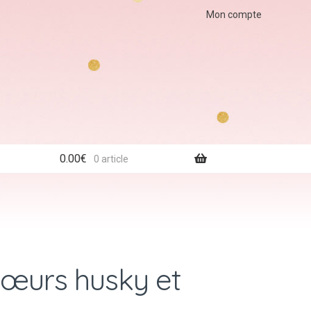
Mon compte
0.00
€
0 article
 sœurs husky et