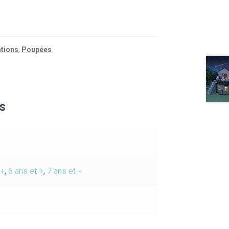
ations
,
Poupées
s
 +
,
6 ans et +
,
7 ans et +