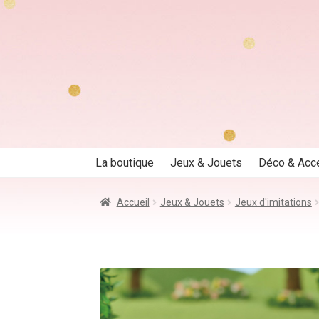
Aller
Aller
à
au
la
contenu
navigation
La boutique
Jeux & Jouets
Déco & Acc
Accueil
Jeux & Jouets
Jeux d'imitations