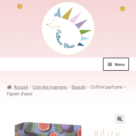
Aller
Aller
à
au
la
contenu
navigation
Menu
La boutique
Accueil
Coin des mamans
Beauté
Coffret parfumé –
Jeux & Jouets
Figuier d’azur
Déco & Accessoires
Coin des mamans
Kdo à – de 10€