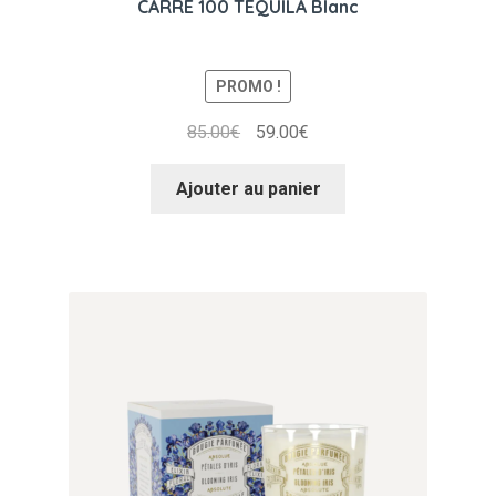
CARRE 100 TEQUILA Blanc
PROMO !
Le
Le
85.00
€
59.00
€
prix
prix
initial
actuel
Ajouter au panier
était :
est :
85.00€.
59.00€.