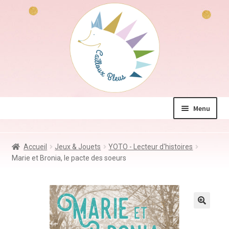
Aller
Aller
à
au
la
contenu
navigation
Menu
La boutique
Accueil
Jeux & Jouets
YOTO - Lecteur d'histoires
Jeux & Jouets
Marie et Bronia, le pacte des soeurs
Déco & Accessoires
Coin des mamans
Kdo à – de 10€