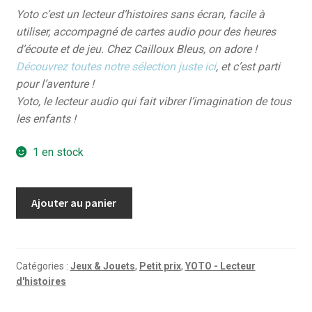
Yoto c’est un lecteur d’histoires sans écran, facile à
utiliser, accompagné de cartes audio pour des heures
d’écoute et de jeu. Chez Cailloux Bleus, on adore !
Découvrez toutes notre sélection juste ici
, et c’est parti
pour l’aventure !
Yoto, le lecteur audio qui fait vibrer l’imagination de tous
les enfants !
1 en stock
quantité
Ajouter au panier
de
Marie
et
Bronia,
Catégories :
Jeux & Jouets
,
Petit prix
,
YOTO - Lecteur
d'histoires
le
pacte