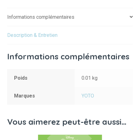
des
soeurs
Informations complémentaires
Description & Entretien
Informations complémentaires
Poids
0.01 kg
Marques
YOTO
Vous aimerez peut-être aussi…